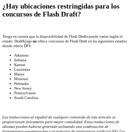
¿Hay ubicaciones restringidas para los
concursos de Flash Draft?
Tenga en cuenta que la disponibilidad de Flash Drafts puede variar según el
estado. DraftKings
no
ofrece concursos de Flash Draft en lss siguientes estados
donde ofrece DFS:
Arkansas
Indiana
Kansas
Louisiana
Maine
Missouri
Nebraska
New Jersey
Pennsylvania
South Carolina
Las traducciones al español de cualquier contenido de este artículo se
proporcionan únicamente para mayor comodidad. Estas traducciones de
idiomas pueden haberse generado utilizando una combinación de
herramientas automatizadas y tecnologías de inteligencia artificial (IA). Las